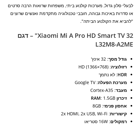
לבעלי סלון גדול, מערכות קולנוע ביתי, משפחות שרואות הרבה סרטים
או סדרות באיכות גבוהה, חובבי טכנולוגיה מתקדמת ואנשים שרוצים
"להביא את הקולנוע הביתה".
Xiaomi Mi A Pro HD Smart TV 32" – דגם
L32M8-A2ME
גודל מסך
: 32 אינץ'
רזולוציה
: HD (1366×768)
HDR
: לא נתמך
מערכת הפעלה
: Google TV
מעבד
: Cortex-A35
זיכרון RAM
: 1.5GB
אחסון פנימי
: 8GB
קישוריות
: 2x HDMI, 2x USB, Wi-Fi
רמקולים
: 16W סטריאו