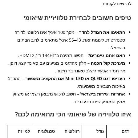
להרשים לקוחות.
טיפים חשובים לבחירת טלוויזיית שיאומי
התאימו את הגודל לחדר
– מסך 100 אינץ' אינו רלוונטי לדירה
סטנדרטית. לעומת זאת, 43–55 אינץ' מתאימים לרוב הבתים
בישראל.
האם אתם גיימרים?
– חפשו תמיכה ב־144Hz ו־HDMI 2.1.
מערכת קול חכמה
– חלק מהדגמים מגיעים עם סאונד יוצא דופן.
אך תמיד אפשר לשלב סאונד בר חיצוני.
העדיפו דגם QLED או Mini LED אם התקציב מאפשר
– ההבדל
באיכות הצבעים משמעותי.
אחריות ושירות בישראל
– חשוב לרכוש מיבואן רשמי או משווק
אמין המספק שירות בעברית.
איזו טלוויזיה של שיאומי הכי מתאימה לכם?
דגם
גודל
רזולוציה
טכנולוגיה
למי זה