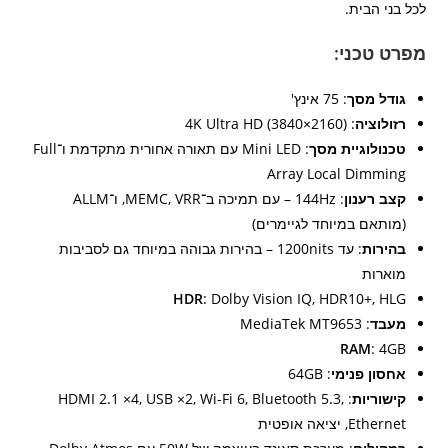
לכל בני הבית.
מפרט טכני:
גודל מסך
: 75 אינץ'
רזולוציה
: 4K Ultra HD (3840×2160)
טכנולוגיית מסך
: Mini LED עם תאורה אחורית מתקדמת ו־Full
Array Local Dimming
קצב רענון
: 144Hz – עם תמיכה ב־MEMC, VRR, ו־ALLM
(מותאם במיוחד לגיימרים)
בהירות
: עד 1200nits – בהירות גבוהה במיוחד גם לסביבות
מוארות
HDR
: Dolby Vision IQ, HDR10+, HLG
מעבד
: MediaTek MT9653
RAM
: 4GB
אחסון פנימי
: 64GB
קישוריות
: HDMI 2.1 ×4, USB ×2, Wi-Fi 6, Bluetooth 5.3,
Ethernet, יציאה אופטית