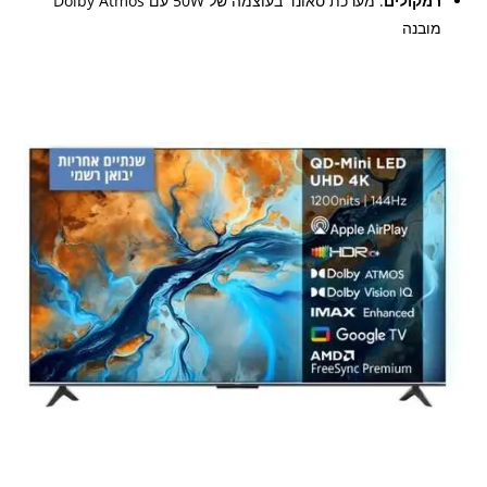
רמקולים
: מערכת סאונד בעוצמה של 50W עם Dolby Atmos
מובנה