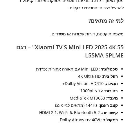
מסך מאוזן – גודל בינוני עם רזולוציה מספקת, עיצוב דק, יכולת
להפעיל שירותי סטרימינג בקלות.
למי זה מתאים?
משפחות קטנות, דירות שכורות או משרדים.
Xiaomi TV S Mini LED 2025 4K 55" – דגם
L55MA-SPLME
טכנולוגיה
: Mini LED עם תאורה אחורית נפרדת
רזולוציה
: 4K Ultra HD
תמיכה
: Dolby Vision, HDR10+
בהירות
: עד 1000nits
מעבד
: MediaTek MT9653
קצב רענון
: 144Hz (מתאים לגיימינג)
קישוריות
: HDMI 2.1, Wi-Fi 6, Bluetooth 5.2
רמקולים
: 40W עם Dolby Atmos