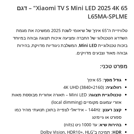
Xiaomi TV S Mini LED 2025 4K 65" – דגם
L65MA-SPLME
טלוויזיית ה־65 אינץ' של שיאומי לשנת 2025 ממשיכה את מגמת
השדרוג הטכנולוגי של החברה ומציעה איכות תצוגה גבוהה במיוחד
בזכות טכנולוגיית
Mini LED
, המשלבת ניגודיות מדויקת, בהירות
גבוהה מאוד וצבעים מדויקים.
מפרט טכני:
גודל מסך
: 65 אינץ'
רזולוציה
: 4K UHD (3840×2160)
טכנולוגיית תצוגה
: Mini LED – תאורה אחורית מבוססת מאות
אזורי עמעום מקומיים (local dimming)
קצב רענון
: 144Hz – אידיאלי לצפייה בתוכן תנועתי מהיר כמו
ספורט או גיימינג
בהירות שיא
: עד 1000 ניט (nits)
HDR
: תמיכה ב־Dolby Vision, HDR10+, HLG