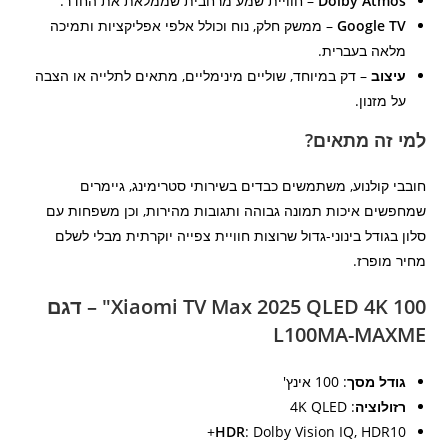
Dolby Atmos
– חוויית שמע מרחבית שממלאת את החדר.
Google TV
– ממשק חלק, נוח וכולל אלפי אפליקציות ותמיכה
מלאה בעברית.
עיצוב
– דק במיוחד, שוליים מינימליים, מתאים לתלייה או הצבה
על מזנון.
למי זה מתאים?
חובבי קולנוע, משתמשים כבדים בשירותי סטרימינג, גיימרים
שמחפשים איכות תמונה גבוהה ותגובות מהירות, וכן משפחות עם
סלון בגודל בינוני-גדול שרוצות חוויית צפייה יוקרתית מבלי לשלם
מחיר מופרז.
Xiaomi TV Max 2025 QLED 4K 100" – דגם
L100MA-MAXME
גודל מסך
: 100 אינץ'
רזולוציה
: 4K QLED
HDR
: Dolby Vision IQ, HDR10+