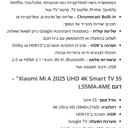
המאפשרת גישה לאפליקציות כמו Netflix, YouTube, Amazon
Prime, Spotify, סלקום TV, פרטנר TV ועוד.
Chromecast Built-In
– שליחה של סרטונים, אפליקציות או
תכנים ישירות מהנייד אל המסך.
שליטה קולית
– באמצעות Google Assistant ניתן לשאול שאלות,
לשלוט בהפעלה או להתממשק עם בית חכם.
תמיכה ב־HDR
– מרבית הדגמים תומכים ב־HDR10 או Dolby
Vision לצבעים חיים וניגודיות גבוהה.
קישוריות מלאה
– Wi-Fi, Bluetooth, חיבורי HDMI 2.1 או 2.0,
USB, חיבור לאנטנה ועוד.
Xiaomi Mi A 2025 UHD 4K Smart TV 55" –
דגם L55MA-AME
גודל מסך
: 55 אינץ'
רזולוציה
: 4K Ultra HD (3840×2160)
HDR
: תמיכה ב־HDR10
מערכת הפעלה
: Google TV